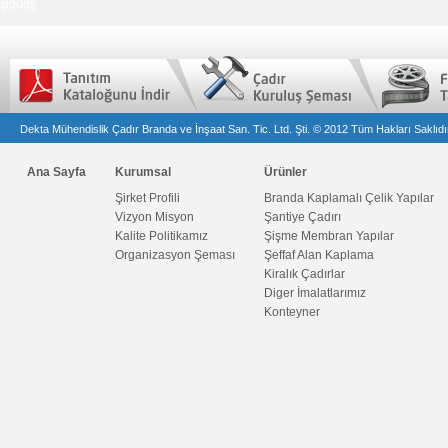
şiğüğş
Dekta Mühendislik Çadır Branda ve İnşaat San. Tic. Ltd. Şti. © 2012 Tüm Hakları Saklıdı
Ana Sayfa
Kurumsal
Ürünler
Şirket Profili
Branda Kaplamalı Çelik Yapılar
Vizyon Misyon
Şantiye Çadırı
Kalite Politikamız
Şişme Membran Yapılar
Organizasyon Şeması
Şeffaf Alan Kaplama
Kiralık Çadırlar
Diger İmalatlarımız
Konteyner