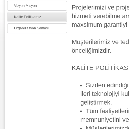
Vizyon Misyon
Projelerimizi ve pro
hizmeti verebilme ama
Kalite Politikamız
maxsimum garantiyi m
Organizasyon Şeması
Müşterilerimiz ve ted
önceliğimizdir.
KALİTE POLİTİKAS
Sizden edindiği
ileri teknolojiyi 
geliştirmek.
Tüm faaliyetler
memnuniyetini ve 
Müşterilerimizd