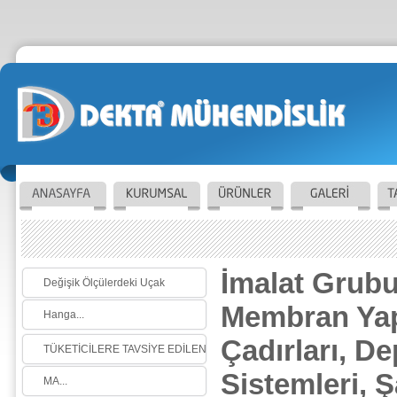
İmalat Grubu
Değişik Ölçülerdeki Uçak
Membran Yapı
Hanga...
Çadırları, De
TÜKETİCİLERE TAVSİYE EDİLEN
Sistemleri, Ş
MA...