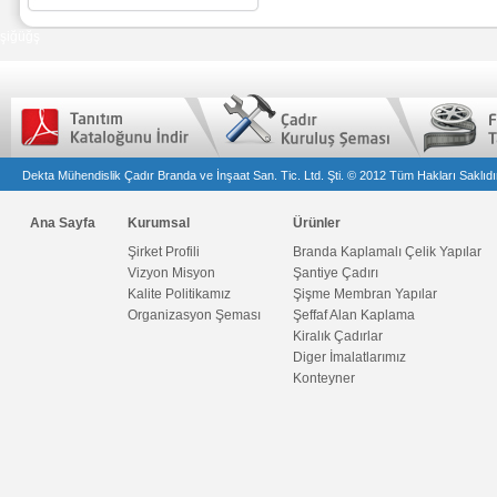
şiğüğş
Dekta Mühendislik Çadır Branda ve İnşaat San. Tic. Ltd. Şti. © 2012 Tüm Hakları Saklıdı
Ana Sayfa
Kurumsal
Ürünler
Şirket Profili
Branda Kaplamalı Çelik Yapılar
Vizyon Misyon
Şantiye Çadırı
Kalite Politikamız
Şişme Membran Yapılar
Organizasyon Şeması
Şeffaf Alan Kaplama
Kiralık Çadırlar
Diger İmalatlarımız
Konteyner